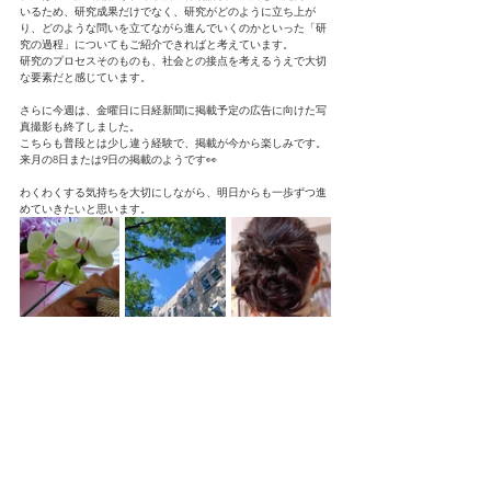
いるため、研究成果だけでなく、研究がどのように立ち上が
り、どのような問いを立てながら進んでいくのかといった「研
究の過程」についてもご紹介できればと考えています。
研究のプロセスそのものも、社会との接点を考えるうえで大切
な要素だと感じています。
さらに今週は、金曜日に日経新聞に掲載予定の広告に向けた写
真撮影も終了しました。
こちらも普段とは少し違う経験で、掲載が今から楽しみです。
来月の8日または9日の掲載のようです👀
わくわくする気持ちを大切にしながら、明日からも一歩ずつ進
めていきたいと思います。
タグ：
厚労科研
食品衛生
厚生労働省
コミュニケーション
日経新聞
公衆衛生
食中毒
行動変容
大学キャンパス
撮影