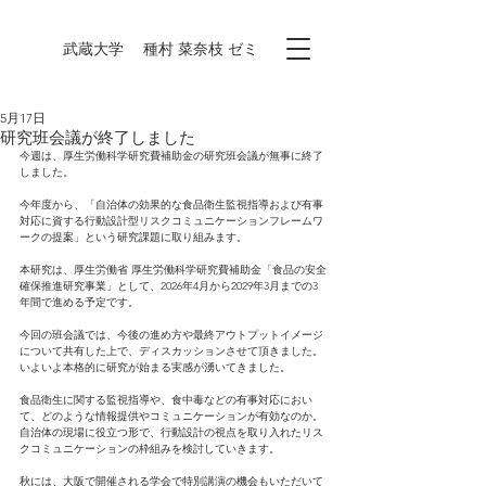
​武蔵大学 種村 菜奈枝 ゼミ
5月17日
研究班会議が終了しました
今週は、厚生労働科学研究費補助金の研究班会議が無事に終了
しました。
今年度から、「自治体の効果的な食品衛生監視指導および有事
対応に資する行動設計型リスクコミュニケーションフレームワ
ークの提案」という研究課題に取り組みます。
本研究は、厚生労働省 厚生労働科学研究費補助金「食品の安全
確保推進研究事業」として、2026年4月から2029年3月までの3
年間で進める予定です。
今回の班会議では、今後の進め方や最終アウトプットイメージ
について共有した上で、ディスカッションさせて頂きました。
いよいよ本格的に研究が始まる実感が湧いてきました。
食品衛生に関する監視指導や、食中毒などの有事対応におい
て、どのような情報提供やコミュニケーションが有効なのか。
自治体の現場に役立つ形で、行動設計の視点を取り入れたリス
クコミュニケーションの枠組みを検討していきます。
秋には、大阪で開催される学会で特別講演の機会もいただいて