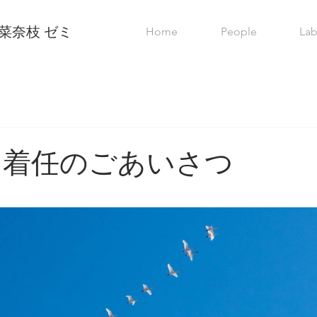
菜奈枝 ゼミ
Home
People
La
 着任のごあいさつ