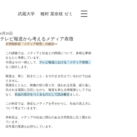
​武蔵大学 種村 菜奈枝 ゼミ
6月26日
テレビ報道から考えるメディア表徴
大学院科目「メディア研究」の紹介
👀
この講義では、メディアと社会との関係について、多様な事例
をもとに考察しています。
今回はその一例として、
テレビ報道における「メディア表徴」
をご紹介します。
報道は、単に「起きたこと」をそのまま伝えているわけではあ
りません。
受講生とともに、映像の切り取り方、使われる言葉、繰り返し
示される場面に注目しながら、報道を単なる情報源としてでは
なく、
社会の見方をつくるものとして読み解き
ました。
この科目では、身近なメディアを手がかりに、社会の見え方に
ついて考えていきます。
本科目は、メディアや社会に関心のある大学院生に広く開かれ
ています。
次年度の受講もお待ちしています。