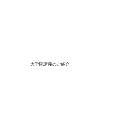
大学院講義のご紹介
タグ：
社会
武蔵大学
講義
大学院
修士課程
メディア表徴
報道
メディア研究
All Rights Reserved. Powered by Wix.com